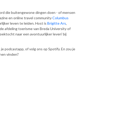
ord die buitengewone dingen doen - of mensen
gazine en online travel community
Columbus
rlijker leven te leiden. Host is
Brigitte Ars
,
de afdeling toerisme van Breda University of
oektocht naar een avontuurlijker leven' bij
je podcastapp, of volg ons op Spotify. En zou je
nnen vinden?