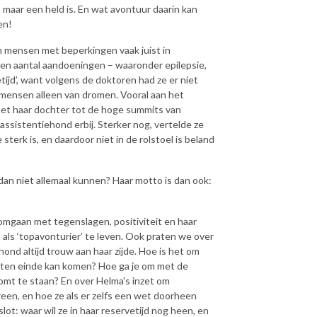
, maar een held is. En wat avontuur daarin kan
en!
 mensen met beperkingen vaak juist in
een aantal aandoeningen – waaronder epilepsie,
tijd’, want volgens de doktoren had ze er niet
mensen alleen van dromen. Vooral aan het
met haar dochter tot de hoge summits van
ssistentiehond erbij. Sterker nog, vertelde ze
terk is, en daardoor niet in de rolstoel is beland
 dan niet allemaal kunnen? Haar motto is dan ook:
t omgaan met tegenslagen, positiviteit en haar
m als ‘topavonturier’ te leven. Ook praten we over
hond altijd trouw aan haar zijde. Hoe is het om
t ten einde kan komen? Hoe ga je om met de
komt te staan? En over Helma's inzet om
een, en hoe ze als er zelfs een wet doorheen
ot: waar wil ze in haar reservetijd nog heen, en