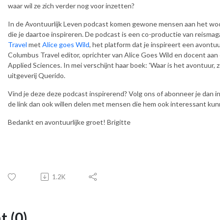
waar wil ze zich verder nog voor inzetten?
In de Avontuurlijk Leven podcast komen gewone mensen aan het wo
die je daartoe inspireren. De podcast is een co-productie van reisma
Travel
met
Alice goes Wild
, het platform dat je inspireert een avontuu
Columbus Travel editor, oprichter van Alice Goes Wild en docent aan 
Applied Sciences. In mei verschijnt haar boek: 'Waar is het avontuur, z
uitgeverij Querido.
Vind je deze deze podcast inspirerend? Volg ons of abonneer je dan in 
de link dan ook willen delen met mensen die hem ook interessant ku
Bedankt en avontuurlijke groet! Brigitte
1.2K
 (0)